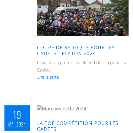
COUPE DE BELGIQUE POUR LES
CADETS - BLATON 2024
Résumé du premier week-end de juin pour les
Cadets
de
Lire la suite
Coupe
de
Belgique
pour
les
19
cadets
-
LA TOP COMPÉTITION POUR LES
MAI, 2024
Blaton
CADETS
2024