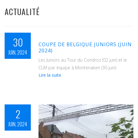
ACTUALITÉ
30
COUPE DE BELGIQUE JUNIORS (JUIN
2024)
JUIN, 2024
Les Juniors au Tour du Condroz (02 juin) et le
CLM par équipe à Montenaken (30 juin)
de
Lire la suite
Coupe
de
Belgique
Juniors
(juin
2
2024)
JUIN, 2024