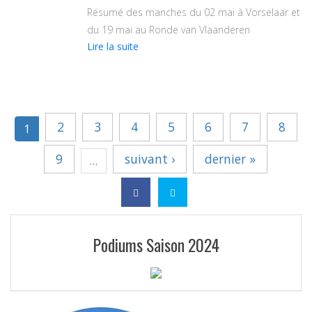
Résumé des manches du 02 mai à Vorselaar et
du 19 mai au Ronde van Vlaanderen
de
Lire la suite
La
Top
Compétition
pour
les
2
3
4
5
6
7
8
1
Cadets
9
suivant ›
dernier »
…
Podiums Saison 2024